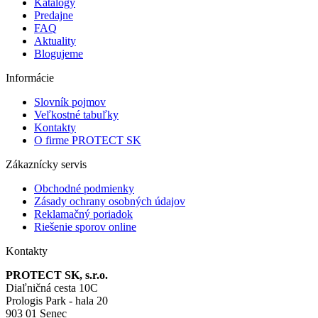
Katalógy
Predajne
FAQ
Aktuality
Blogujeme
Informácie
Slovník pojmov
Veľkostné tabuľky
Kontakty
O firme PROTECT SK
Zákaznícky servis
Obchodné podmienky
Zásady ochrany osobných údajov
Reklamačný poriadok
Riešenie sporov online
Kontakty
PROTECT SK, s.r.o.
Diaľničná cesta 10C
Prologis Park - hala 20
903 01 Senec