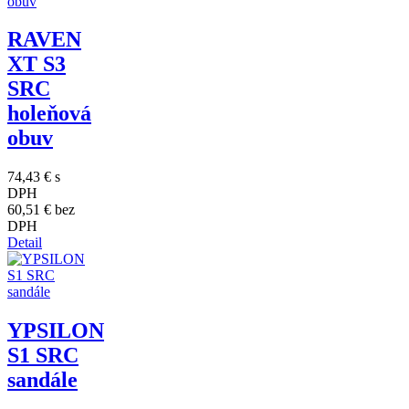
RAVEN
XT S3
SRC
holeňová
obuv
74,43 €
s
DPH
60,51 €
bez
DPH
Detail
YPSILON
S1 SRC
sandále