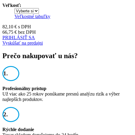
Veľkosť:
Veľkostné tabuľky
82,10 €
s DPH
66,75 €
bez DPH
PRIHLÁSIŤ SA
Vyskúšať na predajni
Prečo nakupovať u nás?
1.
Profesionálny prístup
Už viac ako 25 rokov ponúkame presnú analýzu rizík a výber
najlepších produktov.
2.
Rýchle dodanie
Tovar skladom doručujeme do 24 hodín.