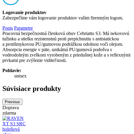
Logovanie produktov
Zabezpečíme vám logovanie produktov vašim firemným logom.
Popis
Parametre
Pracovná bezpečnostná členková obuv Cebriatto S3. Má nekovovú
tužinku a stielku rezistenstnú proti prepichnutiu s antistatickou
a protišmykovou PU/gumovou podrážkou odolnou voči olejom.
Absorpcia energie v päte, unikátná PU/gumová podošva s
vodeodolným zvrškom vyrobeným z priedušnej kože a s reflexnými
prvkami pre zvýšenie viditeľnosti.
Pohlavie:
unisex
Súvisiace produkty
Previous
Doprava
zdarma