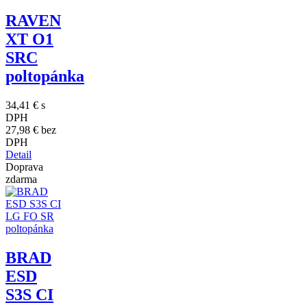
RAVEN
XT O1
SRC
poltopánka
34,41 €
s
DPH
27,98 €
bez
DPH
Detail
Doprava
zdarma
BRAD
ESD
S3S CI