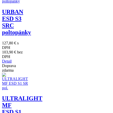
URBAN
ESD S3
SRC
poltopánky
127,80 €
s
DPH
103,90 €
bez
DPH
Detail
Doprava
zdarma
ULTRALIGHT
MF
ESD S1