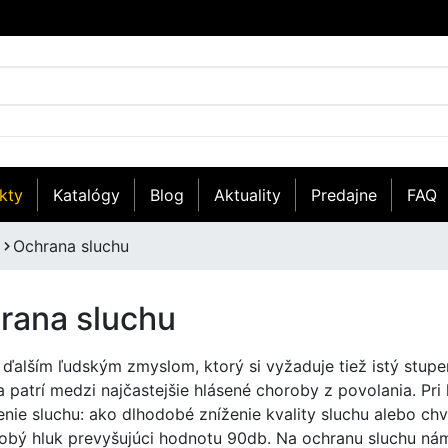
kty
Katalógy
Blog
Aktuality
Predajne
FAQ
Ochrana sluchu
rana sluchu
e ďalším ľudským zmyslom, ktorý si vyžaduje tiež istý stupe
 patrí medzi najčastejšie hlásené choroby z povolania. Pr
nie sluchu: ako dlhodobé zníženie kvality sluchu alebo chv
obý hluk prevyšujúci hodnotu 90db. Na ochranu sluchu nám