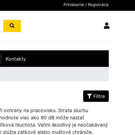
Prihlásenie / Registrácia
Kontakty
Filtre
ň ochrany na pracovisku. Strata sluchu
i hodnote viac ako 80 dB môže nastať
íľková hluchota. Veľmi škodlivý je neočakávaný
 slúžia zátkové alebo mušľové chrániče.