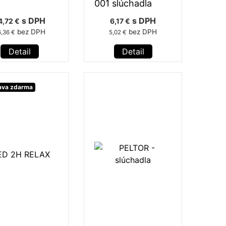
001 slúchadla
s DPH
s DPH
4,72 €
6,17 €
bez DPH
bez DPH
,36 €
5,02 €
Detail
Detail
ava zdarma