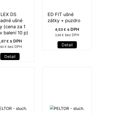
FLEX DS
ED FIT ušné
radné ušné
zátky + puzdro
y (cena za 1
s DPH
4,53 €
 v balení 10 p)
bez DPH
3,68 €
s DPH
,67 €
Detail
bez DPH
,80 €
Detail