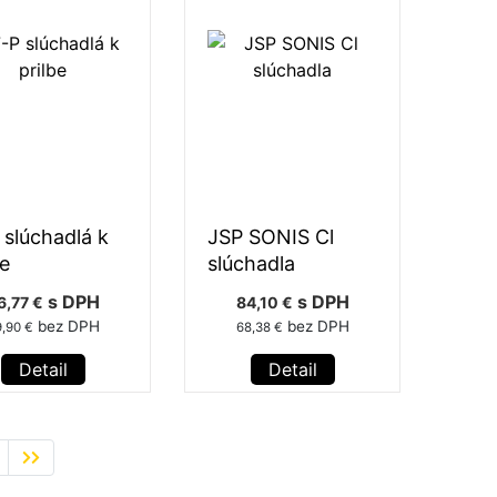
 slúchadlá k
JSP SONIS Cl
be
slúchadla
s DPH
s DPH
6,77 €
84,10 €
bez DPH
bez DPH
,90 €
68,38 €
Detail
Detail