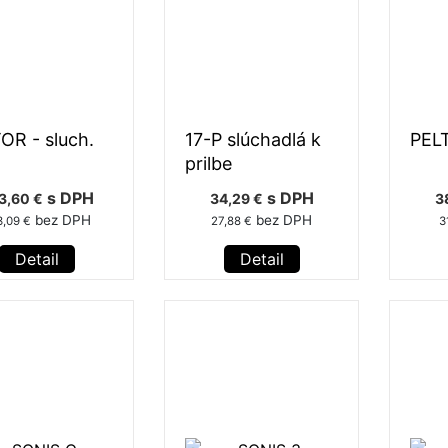
OR - sluch.
17-P slúchadlá k
PELT
prilbe
s DPH
s DPH
3,60 €
34,29 €
3
bez DPH
bez DPH
3,09 €
27,88 €
3
Detail
Detail