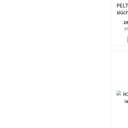
PELT
slúc
26
21