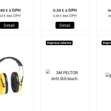
s DPH
s DPH
,89 €
0,56 €
4
bez DPH
bez DPH
,54 €
0,46 €
36
Detail
Detail
Doprava zdarma
Dopr