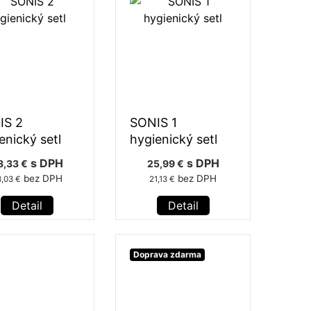
IS 2
SONIS 1
enický setl
hygienický setl
s DPH
s DPH
8,33 €
25,99 €
bez DPH
bez DPH
,03 €
21,13 €
Detail
Detail
Doprava zdarma