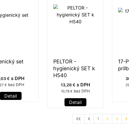
enický set
PELTOR -
17-P
hygienický SET k
pril
H540
s DPH
,03 €
3
s DPH
bez DPH
13,26 €
,27 €
29
bez DPH
10,78 €
Detail
Detail
1
2
3