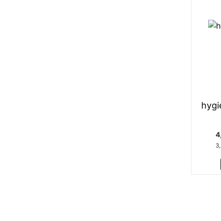
hygi
4
3