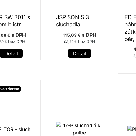
 SW 3011 s
JSP SONIS 3
ED 
om blistr
slúchadla
náh
zátk
s DPH
s DPH
,08 €
115,03 €
pár,
bez DPH
bez DPH
,69 €
93,52 €
4
Detail
Detail
3
va zdarma