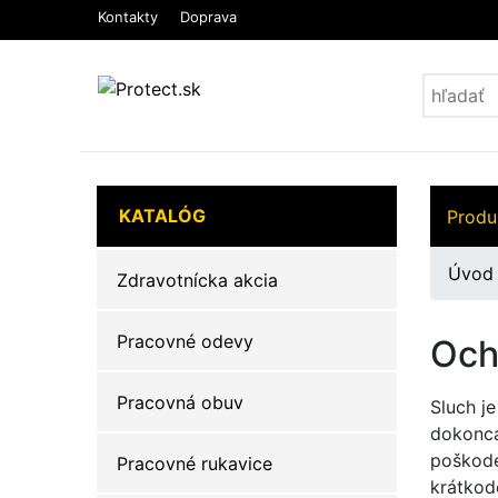
Kontakty
Doprava
KATALÓG
Produ
Úvod
Zdravotnícka akcia
Pracovné odevy
Och
Pracovná obuv
Sluch j
dokonca
poškode
Pracovné rukavice
krátkod