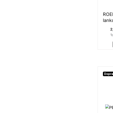
ROER
lank
2
1
Dopra