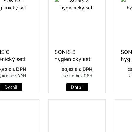
IS C
SONIS 3
SON
enický setl
hygienický setl
hygi
s DPH
s DPH
,62 €
30,62 €
2
bez DPH
bez DPH
,90 €
24,90 €
23
Detail
Detail