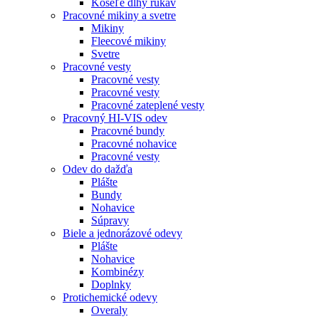
Košeľe dlhý rukáv
Pracovné mikiny a svetre
Mikiny
Fleecové mikiny
Svetre
Pracovné vesty
Pracovné vesty
Pracovné vesty
Pracovné zateplené vesty
Pracovný HI-VIS odev
Pracovné bundy
Pracovné nohavice
Pracovné vesty
Odev do dažďa
Plášte
Bundy
Nohavice
Súpravy
Biele a jednorázové odevy
Plášte
Nohavice
Kombinézy
Doplnky
Protichemické odevy
Overaly