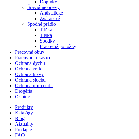
Doplnky
Špeciálne odevy
Antistatické
Zváračské
Spodné prádlo
Tričká
Tielka
Spodky
Pracovné ponožky
Pracovná obuv
Pracovné rukavice
Ochrana dychu
Ochrana zraku
Ochrana hlavy
Ochrana sluchu
Ochrana proti pádu
Drogéria
Ostatné
Produkty
Katalógy
Blog
Aktuality
Predajne
FAQ