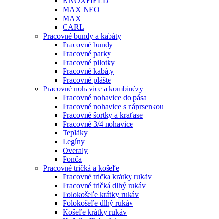
KNOXFIELD
MAX NEO
MAX
CARL
Pracovné bundy a kabáty
Pracovné bundy
Pracovné parky
Pracovné pilotky
Pracovné kabáty
Pracovné plášte
Pracovné nohavice a kombinézy
Pracovné nohavice do pása
Pracovné nohavice s náprsenkou
Pracovné šortky a kraťase
Pracovné 3/4 nohavice
Tepláky
Legíny
Overaly
Ponča
Pracovné tričká a košeľe
Pracovné tričká krátky rukáv
Pracovné tričká dlhý rukáv
Polokošeľe krátky rukáv
Polokošeľe dlhý rukáv
Košeľe krátky rukáv