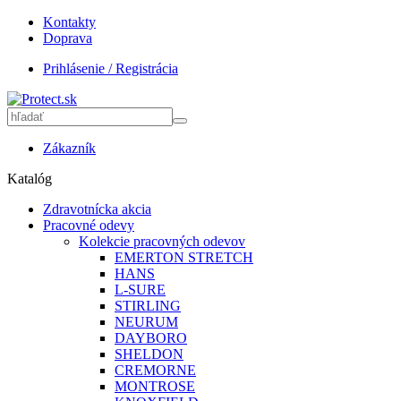
Kontakty
Doprava
Prihlásenie / Registrácia
Zákazník
Katalóg
Zdravotnícka akcia
Pracovné odevy
Kolekcie pracovných odevov
EMERTON STRETCH
HANS
L-SURE
STIRLING
NEURUM
DAYBORO
SHELDON
CREMORNE
MONTROSE