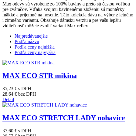
Max odevy sú vyrobené zo 100% bavlny a preto sú častou voľbou
pre zváračov. Vďaka svojmu bavlnenému zloženiu sú montérky
mäkké a príjemné na nosenie. Táto kolekcia dáva na výber z letného
i zimného variantu. Obsahuje dámsku verziu a pre vašu lepšiu
viditeľnosť môžete zvoliť variant Max reflex.
Najpredávanejšie
Podľa názvu
Podľa ceny najnižšia
Podľa ceny najvyššia
MAX ECO STR mikina
35,23 €
s DPH
28,64 €
bez DPH
Detail
MAX ECO STRETCH LADY nohavice
37,60 €
s DPH