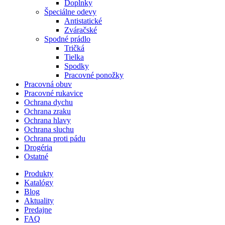
Doplnky
Špeciálne odevy
Antistatické
Zváračské
Spodné prádlo
Tričká
Tielka
Spodky
Pracovné ponožky
Pracovná obuv
Pracovné rukavice
Ochrana dychu
Ochrana zraku
Ochrana hlavy
Ochrana sluchu
Ochrana proti pádu
Drogéria
Ostatné
Produkty
Katalógy
Blog
Aktuality
Predajne
FAQ