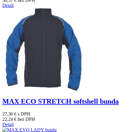
30,57 €
bez DPH
Detail
MAX ECO STRETCH softshell bunda
27,36 €
s DPH
22,24 €
bez DPH
Detail