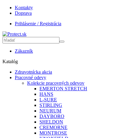
Kontakty
Doprava
Prihlásenie / Registrácia
Zákazník
Katalóg
Zdravotnícka akcia
Pracovné odevy
Kolekcie pracovných odevov
EMERTON STRETCH
HANS
L-SURE
STIRLING
NEURUM
DAYBORO
SHELDON
CREMORNE
MONTROSE