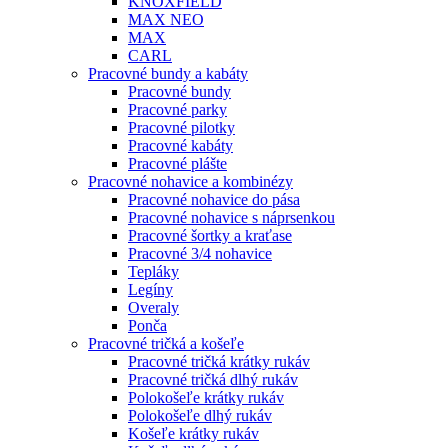
KNOXFIELD
MAX NEO
MAX
CARL
Pracovné bundy a kabáty
Pracovné bundy
Pracovné parky
Pracovné pilotky
Pracovné kabáty
Pracovné plášte
Pracovné nohavice a kombinézy
Pracovné nohavice do pása
Pracovné nohavice s náprsenkou
Pracovné šortky a kraťase
Pracovné 3/4 nohavice
Tepláky
Legíny
Overaly
Ponča
Pracovné tričká a košeľe
Pracovné tričká krátky rukáv
Pracovné tričká dlhý rukáv
Polokošeľe krátky rukáv
Polokošeľe dlhý rukáv
Košeľe krátky rukáv