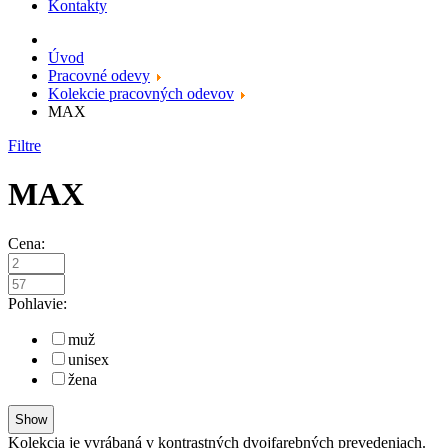
Kontakty
Úvod
Pracovné odevy
Kolekcie pracovných odevov
MAX
Filtre
MAX
Cena:
Pohlavie:
muž
unisex
žena
Kolekcia je vyrábaná v kontrastných dvojfarebných prevedeniach.