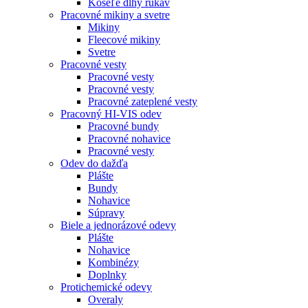
Košeľe dlhý rukáv
Pracovné mikiny a svetre
Mikiny
Fleecové mikiny
Svetre
Pracovné vesty
Pracovné vesty
Pracovné vesty
Pracovné zateplené vesty
Pracovný HI-VIS odev
Pracovné bundy
Pracovné nohavice
Pracovné vesty
Odev do dažďa
Plášte
Bundy
Nohavice
Súpravy
Biele a jednorázové odevy
Plášte
Nohavice
Kombinézy
Doplnky
Protichemické odevy
Overaly